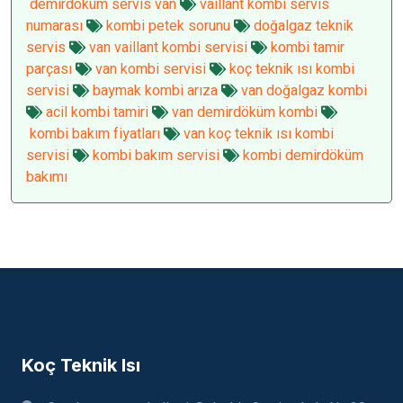
demirdöküm servis van
vaillant kombi servis
numarası
kombi petek sorunu
doğalgaz teknik
servis
van vaillant kombi servisi
kombi tamir
parçası
van kombi servisi
koç teknik ısı kombi
servisi
baymak kombi arıza
van doğalgaz kombi
acil kombi tamiri
van demirdöküm kombi
kombi bakım fiyatları
van koç teknik ısı kombi
servisi
kombi bakım servisi
kombi demirdöküm
bakımı
Koç Teknik Isı