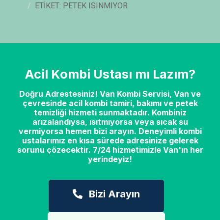
ETIKET: PETEK ISINMIYOR
Acil Kombi Ustası mı Lazım?
Doğru Adrestesiniz! Van Kombi Servisi, Van ve
çevresinde acil kombi tamiri, bakımı ve petek
temizliği hizmeti sunmaktadır. Kombiniz
arızalandıysa, ısıtmıyorsa veya sıcak su
vermiyorsa hemen bizi arayın. Deneyimli kombi
ustalarımız en kısa sürede adresinize gelerek
sorunu çözecektir. 7/24 hizmetimizle Van'ın her
yerindeyiz!
Bizi Arayın