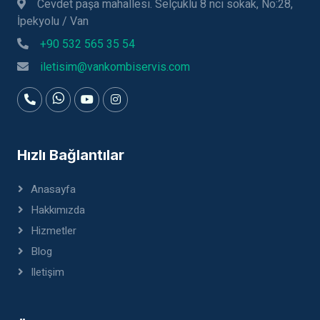
Cevdet paşa mahallesi. Selçuklu 8 nci sokak, No:28,
İpekyolu / Van
+90 532 565 35 54
iletisim@vankombiservis.com
Hızlı Bağlantılar
Anasayfa
Hakkımızda
Hizmetler
Blog
Iletişim